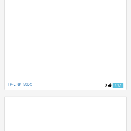
TP-LINK_50DC
0
4.1.1